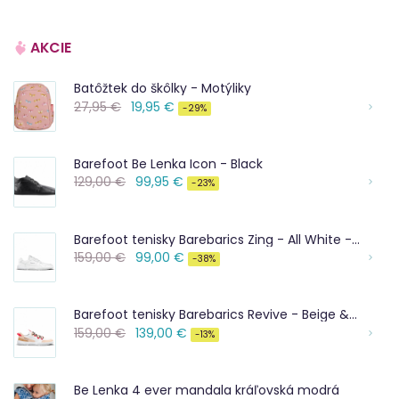
AKCIE
Batôžtek do škôlky - Motýliky
27,95 €
19,95 €
-29%
Barefoot Be Lenka Icon - Black
129,00 €
99,95 €
-23%
Barefoot tenisky Barebarics Zing - All White - Leather
159,00 €
99,00 €
-38%
Barefoot tenisky Barebarics Revive - Beige & White
159,00 €
139,00 €
-13%
Be Lenka 4 ever mandala kráľovská modrá