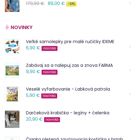
179,90 €
89,00 €
-51%
NOVINKY
Veľké samolepky pre malé ručičky IDEME
6,90 €
novinka
Zabávaj sa a nalepuj zas a znova FARMA
9,90 €
novinka
Veselé vyfarbovanie - Labková patrola
5,90 €
novinka
Darčeková krabička - legíny + čelenka
20,90 €
novinka
Čiapka pletená zaväzovacia kostička s brmbolcom Outlast ® | biela