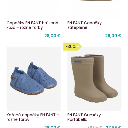
Capačky EN FANT brúsená
EN FANT Capačky
koža - rôzne farby
zateplené
28,00 €
28,00 €
-30%
Kožené capačky EN FANT -
EN FANT Gumáky
rôzne farby
Portabella
28,00 €
39,95 €
27,95 €