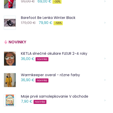
99,00 €
69,00 €
-30%
Barefoot Be Lenka Winter Black
179,00 €
79,90 €
-55%
NOVINKY
KiETLA slnečné okuliare FLEUR 2-4 roky
36,00 €
novinka
Warmkeeper overal - rôzne farby
36,90 €
novinka
Moje prvé samolepkovanie V obchode
7,90 €
novinka