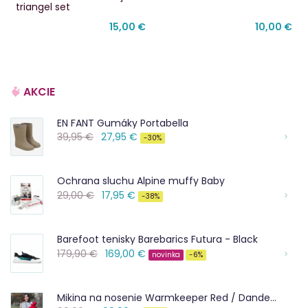
triangel set
15,00 €
10,00 €
AKCIE
EN FANT Gumáky Portabella
39,95 €
27,95 €
-30%
Ochrana sluchu Alpine muffy Baby
29,00 €
17,95 €
-38%
Barefoot tenisky Barebarics Futura - Black
179,90 €
169,00 €
novinka
-6%
Mikina na nosenie Warmkeeper Red / Dandelios