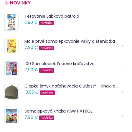
NOVINKY
Tetovanie Labková patrola
2,90 €
novinka
Moje prvé samolepkovanie Psíky a šteniatka
7,90 €
novinka
100 Samolepiek Ľadové kráľovstvo
7,90 €
novinka
Čiapka šmyk naťahovacia Outlast® - khaki army
13,95 €
novinka
Samolepková knižka PAW PATROL
7,90 €
novinka