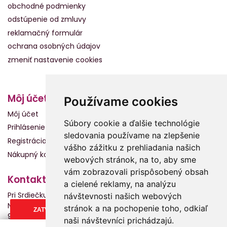
obchodné podmienky
odstúpenie od zmluvy
reklamačný formulár
ochrana osobných údajov
zmeniť nastavenie cookies
Môj účet
Používame cookies
Môj účet
Súbory cookie a ďalšie technológie
Prihlásenie
sledovania používame na zlepšenie
Registrácia
vášho zážitku z prehliadania našich
Nákupný košík
webových stránok, na to, aby sme
vám zobrazovali prispôsobený obsah
Kontakt
a cielené reklamy, na analýzu
Pri Srdiečku s.r.o.
návštevnosti našich webových
Námestie Slobody 2013
stránok a na pochopenie toho, odkiaľ
ZATVORIŤ
960 01 Zvolen
naši návštevníci prichádzajú.
0904 950 111