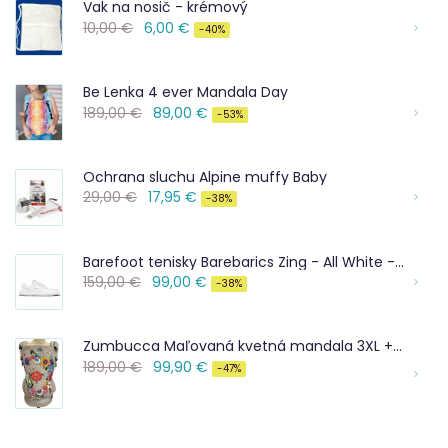
Vak na nosič - krémový
10,00 €
6,00 €
-40%
Be Lenka 4 ever Mandala Day
189,00 €
89,00 €
-53%
Ochrana sluchu Alpine muffy Baby
29,00 €
17,95 €
-38%
Barefoot tenisky Barebarics Zing - All White - Leather
159,00 €
99,00 €
-38%
Zumbucca Maľovaná kvetná mandala 3XL + taška
189,00 €
99,90 €
-47%