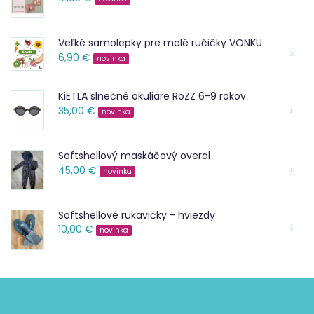
Veľké samolepky pre malé ručičky VONKU
6,90 €
novinka
KiETLA slnečné okuliare RoZZ 6-9 rokov
35,00 €
novinka
Softshellový maskáčový overal
45,00 €
novinka
Softshellové rukavičky - hviezdy
10,00 €
novinka