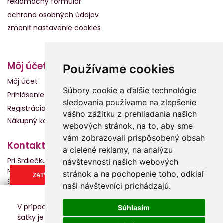
reklamačný formulár
ochrana osobných údajov
zmeniť nastavenie cookies
Môj účet
Používame cookies
Môj účet
Súbory cookie a ďalšie technológie
Prihlásenie
sledovania používame na zlepšenie
Registrácia
vášho zážitku z prehliadania našich
Nákupný košík
webových stránok, na to, aby sme
vám zobrazovali prispôsobený obsah
Kontakt
a cielené reklamy, na analýzu
Pri Srdiečku s.r.o.
návštevnosti našich webových
Námestie Slobody 2013
stránok a na pochopenie toho, odkiaľ
ZATVORIŤ
960 01 Zvolen
naši návštevníci prichádzajú.
0904 950 111
info@prisrdiecku.sk
V prípade záujmu o kúpu alebo skúšanie nosiča alebo
Súhlasím
šatky je potrebné sa objednať na presný termín, aby