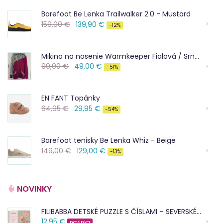
Barefoot Be Lenka Trailwalker 2.0 - Mustard
159,00 €
139,90 €
-12%
Mikina na nosenie Warmkeeper Fialová / Srnky
99,00 €
49,00 €
-51%
EN FANT Topánky
64,95 €
29,95 €
-54%
Barefoot tenisky Be Lenka Whiz - Beige
149,00 €
129,00 €
-13%
NOVINKY
FILIBABBA DETSKÉ PUZZLE S ČÍSLAMI – SEVERSKÉ ZVIERATKÁ
12,95 €
novinka