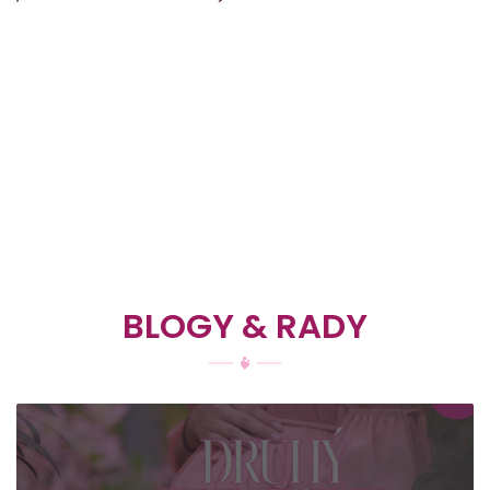
e
nia?
O čom je svetový týždeň dojčenia?
BLOGY & RADY