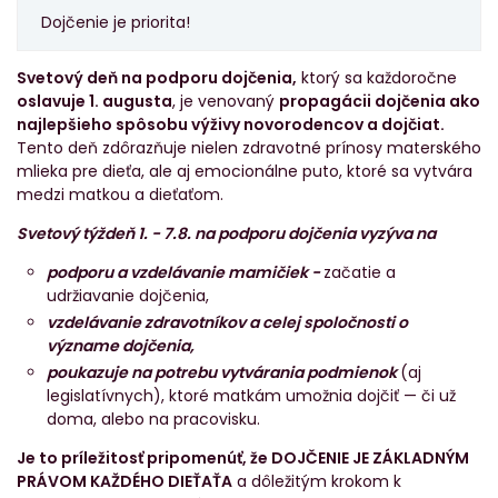
Dojčenie je priorita!
Svetový deň na podporu dojčenia,
ktorý sa každoročne
oslavuje 1. augusta
, je venovaný
propagácii dojčenia ako
najlepšieho spôsobu výživy novorodencov a dojčiat.
Tento deň zdôrazňuje nielen zdravotné prínosy materského
mlieka pre dieťa, ale aj emocionálne puto, ktoré sa vytvára
medzi matkou a dieťaťom.
Svetový týždeň 1. - 7.8. na podporu dojčenia vyzýva na
podporu a vzdelávanie mamičiek -
začatie a
udržiavanie dojčenia,
vzdelávanie zdravotníkov a celej spoločnosti o
význame dojčenia,
poukazuje na potrebu vytvárania podmienok
(aj
legislatívnych), ktoré matkám umožnia dojčiť — či už
doma, alebo na pracovisku.
Je to príležitosť pripomenúť, že DOJČENIE JE ZÁKLADNÝM
PRÁVOM KAŽDÉHO DIEŤAŤA
a dôležitým krokom k