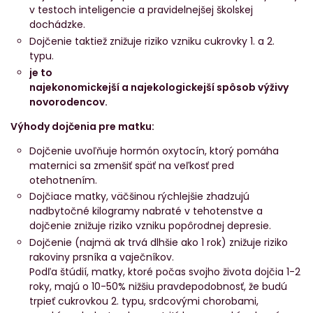
v testoch inteligencie a pravidelnejšej školskej
dochádzke.
Dojčenie taktiež znižuje riziko vzniku cukrovky 1. a 2.
typu.
je to
najekonomickejší a najekologickejší spôsob výživy
novorodencov.
Výhody dojčenia pre matku:
Dojčenie uvoľňuje hormón oxytocín, ktorý pomáha
maternici sa zmenšiť späť na veľkosť pred
otehotnením.
Dojčiace matky, väčšinou rýchlejšie zhadzujú
nadbytočné kilogramy nabraté v tehotenstve a
dojčenie znižuje riziko vzniku popôrodnej depresie.
Dojčenie (najmä ak trvá dlhšie ako 1 rok) znižuje riziko
rakoviny prsníka a vaječníkov.
Podľa štúdií, matky, ktoré počas svojho života dojčia 1-2
roky, majú o 10-50% nižšiu pravdepodobnosť, že budú
trpieť cukrovkou 2. typu, srdcovými chorobami,