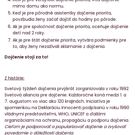
mimo domu ako normu.
Keď je pre pôrodné asistentky dojčenie priorita,
povzbudia ženy začať dojčiť do hodiny po pôrode.
Ak je pre spoločnosť dojčenie priorita, oceňuje dojčenie
detí nad 2 roky.
Ak je pre štát dojčenie priorita, vytvára podmienky pre
to, aby ženy nezažívali sklamanie z dojčenia.
Dojčenie stojí za to!
Z histórie:
Svetový týždeň dojčenia prvýkrát zorganizovala v roku 1992
Svetová aliancia pre dojčenie. Každoročne koná medzi 1. a
7. augustom vo viac ako 120 krajinách. Iniciatíva je
spomienkou na Deklaráciu Innocenti podpísanú v roku 1990
vládnymi predstaviteľmi, WHO, UNICEF a ďalšími
organizáciami na ochranu, propagáciu a podporu dojčenia.
Cieľom je podporovať a popularizovať dojčenie a zvyšovať
povedomie o dôležitosti dojčenia.