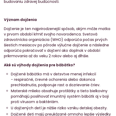
budovaniu zdravej budúcnosti.
Význam dojčenia
Dojčenie je ten najprirodzenejší spôsob, akým môže matka
v prvom období kŕmiť svojho novorodenca. Svetová
zdravotnícka organizácia (WHO) odporúča počas prvých
šiestich mesiacov po pôrode výlučne dojčenie a následne
odporúča pokračovať v dojčení ako doplnok v období
prikrmovania až do veku 2 rokov alebo aj dlhšie.
Aké sú výhody dojčenia pre bábätko?
Dojčené bábätko má v detsvtve menej infekcií
- respiračné, črevné ochorenia alebo dokonca
prechladnutia, podporuje rast a dozrievanie čriev.
Materské mlieko obsahuje protilátky a tieto bielkoviny
pomáhajú posilňovať imunitný systém bábätk aj v boji
proti vírusom a baktériám.
U dojčených detí je nižšie riziko vzniku detskej obezity.
Dojčené deti majú preukázané omnoho lepšie výsledky