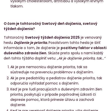
vysokým cholesterolom, artritídou a vysokým krvným
tlakom.
O čom je tohtoročný Svetový deň dojčenia, svetový
týždeň dojčenia?
Tohtoročný
Svetový týždeň dojčenia 2025
je venovaný
heslu
Dojčenie je priorita
.
Posolstvom tohto hesla je šíriť
informácie o tom, že dojčenie je
pozitívny faktor v oblasti
duševného zdravia žien
. Skúste preto spolu s nami každý
deň tohto týždňa doplniť vetu:
„Ak je dojčenie priorita, tak...“
Ak je pre nemocnicu dojčenie priorita, tak sa
sústreďuje na prevenciu problémov s dojčením.
Ak je pre pediatričky a pediatrov dojčenie priorita, tak
odporučia vyhľadať pomoc s dojčením.
Keď je pre ľudí pracujúcich s duševným zdravím žien
priorita, poskytujú v prípade popôrodnej úzkosti či
depresie pomoc, ktorá prinesie úľavu a zachová
dojčenie.
Keď je pre verejnosť dojčenie priorita, víta dojčenie