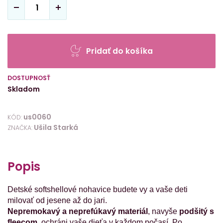
Pridať do košíka
DOSTUPNOSŤ
Skladom
us0060
KÓD:
Ušila Starká
ZNAČKA:
Popis
Detské softshellové nohavice budete vy a vaše deti
milovať od jesene až do jari.
Nepremokavý a neprefúkavý materiál
, navyše
podšitý s
fleecom
, ochráni vaše dieťa v každom počasí. Po