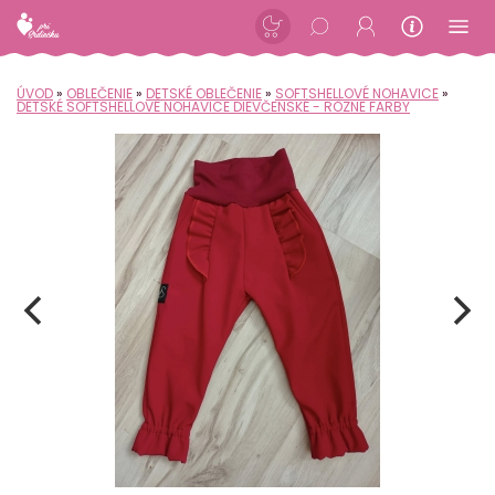
ÚVOD
»
OBLEČENIE
»
DETSKÉ OBLEČENIE
»
SOFTSHELLOVÉ NOHAVICE
»
DETSKÉ SOFTSHELLOVÉ NOHAVICE DIEVČENSKÉ - RÔZNE FARBY