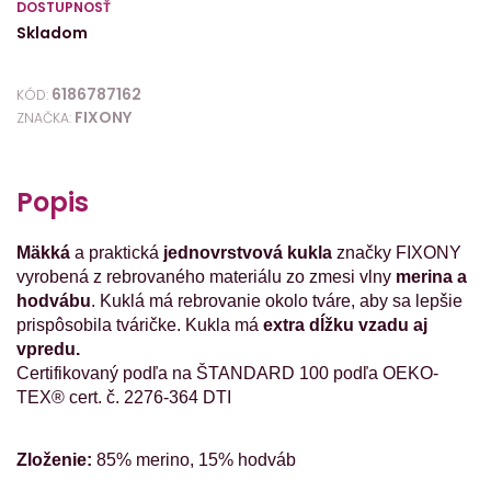
DOSTUPNOSŤ
Skladom
6186787162
KÓD:
FIXONY
ZNAČKA:
Popis
Mäkká
a praktická
jednovrstvová kukla
značky FIXONY
vyrobená z rebrovaného materiálu zo zmesi vlny
merina
a
hodvábu
. Kuklá má rebrovanie okolo tváre, aby sa lepšie
prispôsobila tváričke.
Kukla má
extra dĺžku vzadu aj
vpredu.
Certifikovaný podľa na ŠTANDARD 100 podľa OEKO-
TEX® cert. č. 2276-364 DTI
Zloženie:
85% merino, 15% hodváb