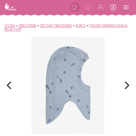
ÚVOD
»
OBLEČENIE
»
DETSKÉ OBLEČENIE
»
KUKLY
»
FIXONY MERINO KUKLA
BLUE FOG