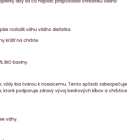
pierky aby sa čo najviac prispôsobila chrbátiku vášho
ie rozložili váhu vášho dieťatka.
y krížiť na chrbte.
% BIO bavlny.
te, vždy iba tvárou k nosiacemu. Tento spôsob zabezpečuje
 ktoré podporuje zdravý vývoj bedrových kĺbov a chrbtice
ie váhy.