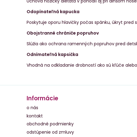
Uchová nožičky dieťaťa v pohodlí aj pri dlhšom nose
Odopínateľná kapucka
Poskytuje oporu hlavičky počas spánku, úkryt pred
Obojstranné chrániče popruhov
Slúžia ako ochrana ramenných popruhov pred detsk
Odnímateľná kapsička
Vhodná na odkladanie drobností ako sú kľúče alebo
Informácie
o nás
kontakt
obchodné podmienky
odstúpenie od zmluvy