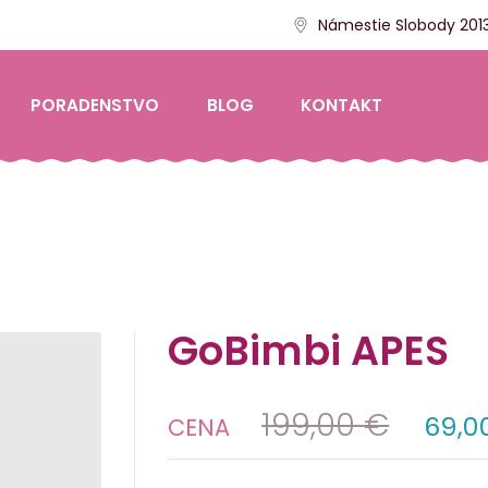
Námestie Slobody 2013
PORADENSTVO
BLOG
KONTAKT
GoBimbi APES
199,00 €
69,0
CENA