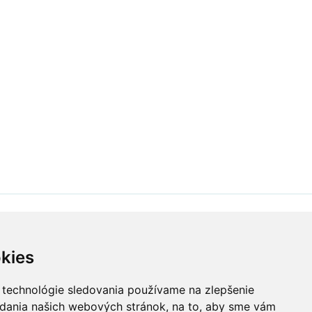
Kontakt
Pri Srdiečku s.r.o.
kies
Námestie Slobody 2013
960 01 Zvolen
0904 950 111
 technológie sledovania používame na zlepšenie
info@prisrdiecku.sk
adania našich webových stránok, na to, aby sme vám