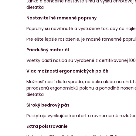
Ľahko a pohodlne nastavte šírku a výšku chrbtovej o
dieťatka.
Nastaviteľné ramenné popruhy
Popruhy sú navrhnuté a vystužené tak, aby čo najlepš
Pre ešte lepšie rozloženie, je možné ramenné popruh
Priedušný materiál
Všetky časti nosiča sú vyrobené z certifikovanej 100
Viac možností ergonomických polôh
Možnosť nosiť dieťa vpredu, na boku alebo na chrb
prirodzenú ergonomickú polohu a pohodlné nosenie,
dieťatka.
Široký bedrový pás
Poskytuje vynikajúci komfort a rovnomerné rozložen
Extra polstrovanie