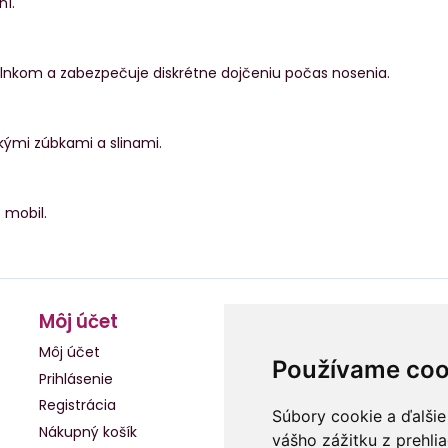
ní.
 slnkom a zabezpečuje diskrétne dojčeniu počas nosenia.
ými zúbkami a slinami.
 mobil.
Môj účet
Môj účet
Používame coo
Prihlásenie
Registrácia
Súbory cookie a ďalšie
Nákupný košík
vášho zážitku z prehli