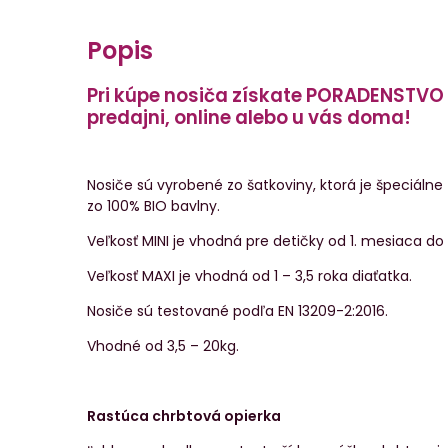
Popis
Pri kúpe nosiča získate PORADENSTV
predajni, online alebo u vás doma!
Nosiče sú vyrobené zo šatkoviny, ktorá je špeciálne t
zo 100% BIO bavlny.
Veľkosť MINI je vhodná pre detičky od 1. mesiaca do 
Veľkosť MAXI je vhodná od 1 – 3,5 roka diaťatka.
Nosiče sú testované podľa EN 13209-2:2016.
Vhodné od 3,5 – 20kg.
Rastúca chrbtová opierka