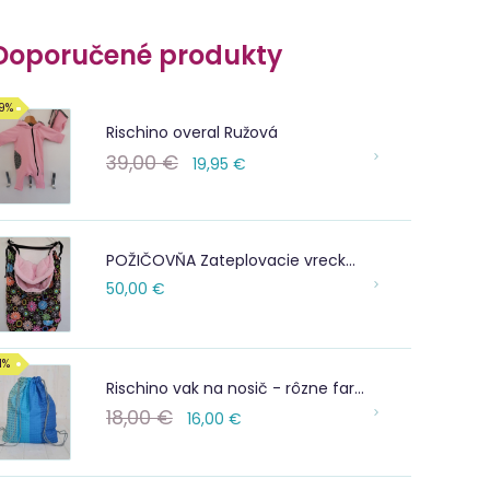
Doporučené produkty
9%
Rischino overal Ružová
39,00 €
19,95 €
POŽIČOVŇA Zateplovacie vrecko na nosenie
50,00 €
1%
Rischino vak na nosič - rôzne farby
18,00 €
16,00 €