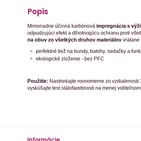
Popis
Mimoriadne účinná karbónová
impregnácia s výž
odpudzujúci efekt a dlhotrvajúcu ochranu proti vše
na obuv zo všetkých druhov materiálov
vrátane
perfektné tiež na bundy, batohy, sedačky a fu
ekologické zloženie - bez PFC
Použitie:
Nastriekajte rovnomerne zo vzdialenosti 
vyskúšajte test stálofarebnosti na menej viditeľnom
Informácie