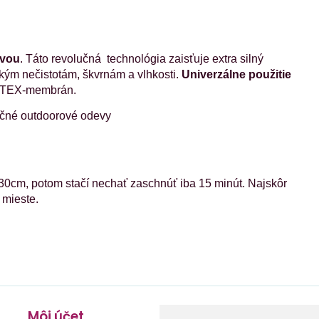
ivou
. Táto revolučná technológia zaisťuje extra silný
tkým nečistotám, škvrnám a vlhkosti.
Univerzálne použitie
 TEX-membrán.
nkčné outdoorové odevy
30cm, potom stačí nechať zaschnúť iba 15 minút. Najskôr
 mieste.
Môj účet