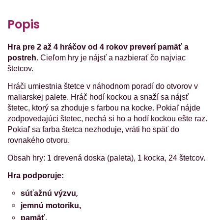
Popis
Hra pre 2 až 4 hráčov od 4 rokov preverí pamäť a
postreh.
Cieľom hry je nájsť a nazbierať čo najviac
štetcov.
Hráči umiestnia štetce v náhodnom poradí do otvorov v
maliarskej palete. Hráč hodí kockou a snaží sa nájsť
štetec, ktorý sa zhoduje s farbou na kocke. Pokiaľ nájde
zodpovedajúci štetec, nechá si ho a hodí kockou ešte raz.
Pokiaľ sa farba štetca nezhoduje, vráti ho späť do
rovnakého otvoru.
Obsah hry: 1 drevená doska (paleta), 1 kocka, 24 štetcov.
Hra podporuje:
,
súťažnú výzvu
jemnú motoriku,
pamäť.