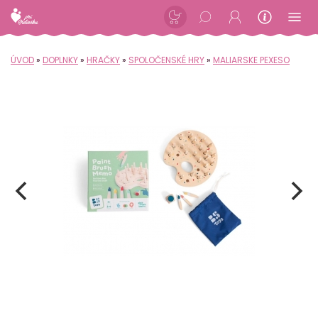
ÚVOD
»
DOPLNKY
»
HRAČKY
»
SPOLOČENSKÉ HRY
»
MALIARSKE PEXESO