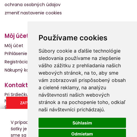
ochrana osobných údajov
zmeniť nastavenie cookies
Môj účet
Používame cookies
Môj účet
Súbory cookie a ďalšie technológie
Prihlásenie
sledovania používame na zlepšenie
Registrácia
vášho zážitku z prehliadania našich
Nákupný košík
webových stránok, na to, aby sme
vám zobrazovali prispôsobený obsah
Kontakt
a cielené reklamy, na analýzu
Pri Srdiečku s.r.o.
návštevnosti našich webových
Námestie Slobody 2013
stránok a na pochopenie toho, odkiaľ
ZATVORIŤ
960 01 Zvolen
naši návštevníci prichádzajú.
0904 950 111
info@prisrdiecku.sk
V prípade záujmu o kúpu alebo skúšanie nosiča alebo
Súhlasím
šatky je potrebné sa objednať na presný termín, aby
Odmietam
FACEBOOK
sme sa Vám vedeli čo najlepšie venovať. V prípade, že