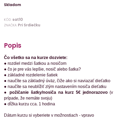
Skladom
sat10
KÓD:
Pri Srdiečku
ZNAČKA:
Popis
Čo všetko sa na kurze dozviete:
● rozdiel medzi šatkou a nosičom
● čo je pre vás lepšie, nosič alebo šatka?
● základné rozdelenie šatiek
● naučíte sa základný úväz, čiže ako si naviazať dieťatko
● naučíte sa neublížiť zlým nastavením nosiča dieťatku
●
požičanie šatky/nosiča na kurz 5€ jednorazovo
(v
prípade, že nemáte svoju)
● dĺžka kurzu cca. 1 hodina
Dátum kurzu si vyberiete v možnostiach - vpravo