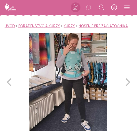
ÚVOD
»
PORADENSTVO A KURZY
»
KURZY
»
NOSENIE PRE ZAČIATOČNÍKA