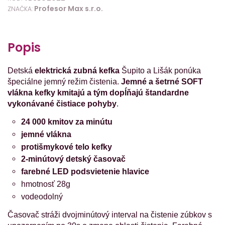
Profesor Max s.r.o.
ZNAČKA:
Popis
Detská
elektrická zubná kefka
Šupito a Lišák ponúka
špeciálne jemný režim čistenia.
Jemné a šetrné SOFT
vlákna kefky kmitajú a tým dopĺňajú štandardne
vykonávané čistiace pohyby
.
24 000 kmitov za minútu
jemné vlákna
protišmykové telo kefky
2-minútový detský časovač
farebné LED podsvietenie hlavice
hmotnosť 28g
vodeodolný
Časovač stráži dvojminútový interval na čistenie zúbkov s