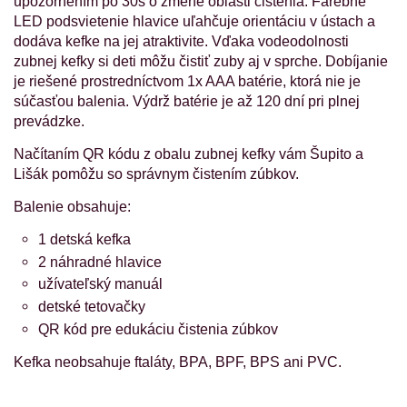
upozornením po 30s o zmene oblasti čistenia. Farebné
LED podsvietenie hlavice uľahčuje orientáciu v ústach a
dodáva kefke na jej atraktivite. Vďaka vodeodolnosti
zubnej kefky si deti môžu čistiť zuby aj v sprche. Dobíjanie
je riešené prostredníctvom 1x AAA batérie, ktorá nie je
súčasťou balenia. Výdrž batérie je až 120 dní pri plnej
prevádzke.
Načítaním QR kódu z obalu zubnej kefky vám Šupito a
Lišák pomôžu so správnym čistením zúbkov.
Balenie obsahuje:
1 detská kefka
2 náhradné hlavice
užívateľský manuál
detské tetovačky
QR kód pre edukáciu čistenia zúbkov
Kefka neobsahuje ftaláty, BPA, BPF, BPS ani PVC.