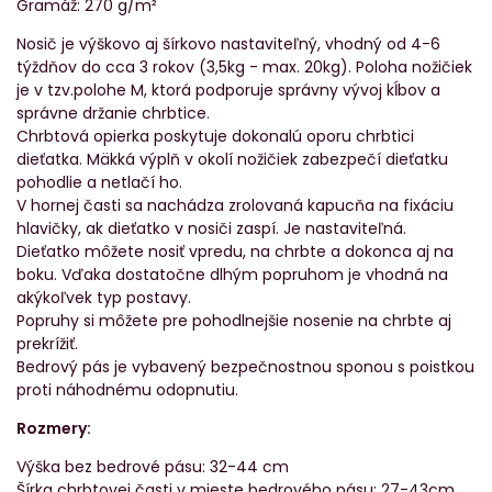
Gramáž: 270 g/m²
Nosič je výškovo aj šírkovo nastaviteľný, vhodný od 4-6
týždňov do cca 3 rokov (3,5kg - max. 20kg). Poloha nožičiek
je v tzv.polohe M, ktorá podporuje správny vývoj kĺbov a
správne držanie chrbtice.
Chrbtová opierka poskytuje dokonalú oporu chrbtici
dieťatka. Mäkká výplň v okolí nožičiek zabezpečí dieťatku
pohodlie a netlačí ho.
V hornej časti sa nachádza zrolovaná kapucňa na fixáciu
hlavičky, ak dieťatko v nosiči zaspí. Je nastaviteľná.
Dieťatko môžete nosiť vpredu, na chrbte a dokonca aj na
boku. Vďaka dostatočne dlhým popruhom je vhodná na
akýkoľvek typ postavy.
Popruhy si môžete pre pohodlnejšie nosenie na chrbte aj
prekrížiť.
Bedrový pás je vybavený bezpečnostnou sponou s poistkou
proti náhodnému odopnutiu.
Rozmery:
Výška bez bedrové pásu: 32-44 cm
Šírka chrbtovej časti v mieste bedrového pásu: 27-43cm