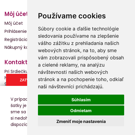
Môj účet
Používame cookies
Môj účet
Súbory cookie a ďalšie technológie
Prihlásenie
sledovania používame na zlepšenie
Registrácia
vášho zážitku z prehliadania našich
Nákupný košík
webových stránok, na to, aby sme
vám zobrazovali prispôsobený obsah
Kontakt
a cielené reklamy, na analýzu
Pri Srdiečku s.r.o.
návštevnosti našich webových
Námestie Slobody 2013
stránok a na pochopenie toho, odkiaľ
ZATVORIŤ
960 01 Zvolen
naši návštevníci prichádzajú.
0904 950 111
info@prisrdiecku.sk
V prípade záujmu o kúpu alebo skúšanie nosiča alebo
Súhlasím
šatky je potrebné sa objednať na presný termín, aby
Odmietam
FACEBOOK
sme sa Vám vedeli čo najlepšie venovať. V prípade, že
si nedohodnete termín, nemusí byť poradkyňa k
Zmeniť moje nastavenia
dispozícií.
Objednať sa môžete tu.
Copyright © 2019 - PriSrdiecku.sk
Vytvorilo
INTERNET SOLUTIONS - WEBCMS