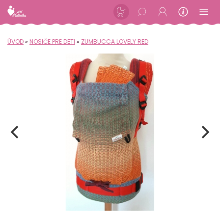
ÚVOD
»
NOSIČE PRE DETI
»
ZUMBUCCA LOVELY RED